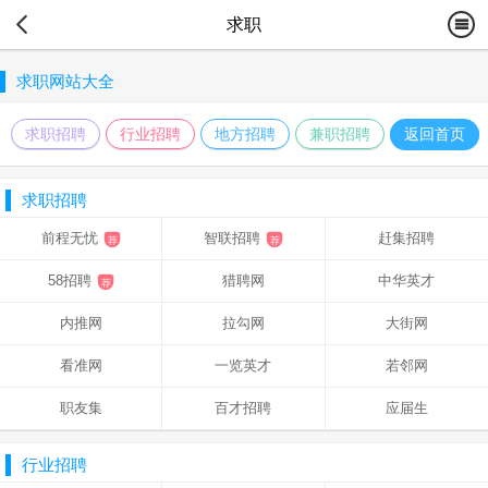
求职
求职网站大全
求职招聘
行业招聘
地方招聘
兼职招聘
返回首页
求职招聘
前程无忧
智联招聘
赶集招聘
58招聘
猎聘网
中华英才
内推网
拉勾网
大街网
看准网
一览英才
若邻网
职友集
百才招聘
应届生
行业招聘